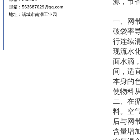
源，节
邮箱：563687629@qq.com
地址：诸城市南湖工业园
一、网
破袋率
行连续
现流水
面水滴
间，适
本身的
使物料
二、在
料。空
后与网
含量增