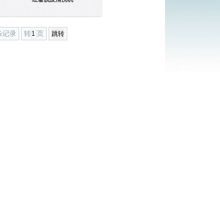
条记录
转
页